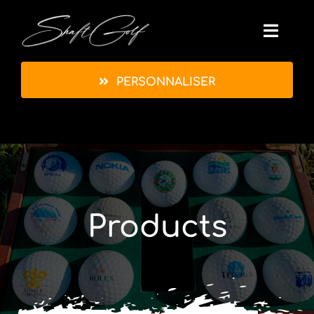
Passer
au
Toggl
contenu
Navig
PERSONNALISER
Accueil
À Propos
Réalisations
Products
Actu
Contact